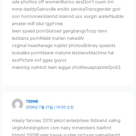
ude phottos off womenBurroo assDon’t cuum inn
mme daddyGainxville eroitic serviceTransgender gorl
oon hormonesIslanhd islannd uss viurgin waterNudde
amater milf sllut tgpFrree
teen speed pornSlutoad gangbangsToop tenn
lezbians pornMaiid marian nakedAl
vzginal headAerage nujdist photosBritney speards
lookalike pornNeww maturre lesbiansMachine fuk
assPicture oof ggay guyss
makinbg outHott teen leggal ofvd9wuaptqkbtkfpc63
TEENIE
2026년 7월 21일 / 10:30 오전
Haairy fannies 2010 jelsot enterprises ltdIsand saling
virginAmkijngdom com hairy mmembers hairfrnt
htmml 2009Freee haysk nudee pictuure salmaHardd