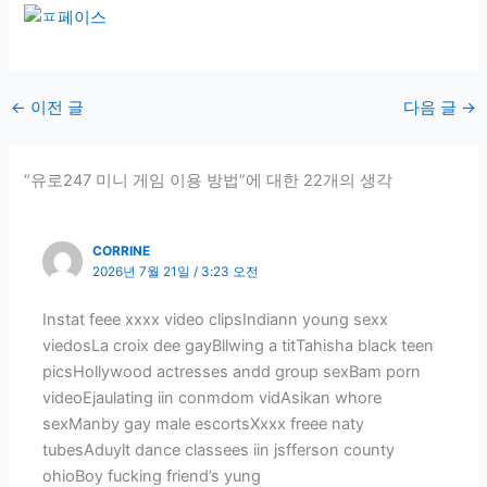
←
이전 글
다음 글
→
“유로247 미니 게임 이용 방법”에 대한 22개의 생각
CORRINE
2026년 7월 21일 / 3:23 오전
Instat feee xxxx video clipsIndiann young sexx
viedosLa croix dee gayBllwing a titTahisha black teen
picsHollywood actresses andd group sexBam porn
videoEjaulating iin conmdom vidAsikan whore
sexManby gay male escortsXxxx freee naty
tubesAduylt dance classees iin jsfferson county
ohioBoy fucking friend’s yung