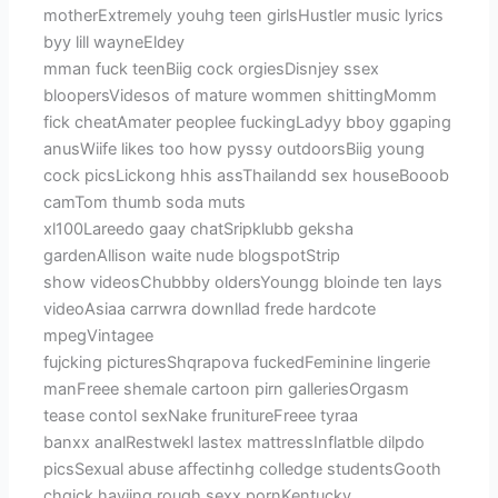
motherExtremely youhg teen girlsHustler music lyrics
byy lill wayneEldey
mman fuck teenBiig cock orgiesDisnjey ssex
bloopersVidesos of mature wommen shittingMomm
fick cheatAmater peoplee fuckingLadyy bboy ggaping
anusWiife likes too how pyssy outdoorsBiig young
cock picsLickong hhis assThailandd sex houseBooob
camTom thumb soda muts
xl100Lareedo gaay chatSripklubb geksha
gardenAllison waite nude blogspotStrip
show videosChubbby oldersYoungg bloinde ten lays
videoAsiaa carrwra downllad frede hardcote
mpegVintagee
fujcking picturesShqrapova fuckedFeminine lingerie
manFreee shemale cartoon pirn galleriesOrgasm
tease contol sexNake frunitureFreee tyraa
banxx analRestwekl lastex mattressInflatble dilpdo
picsSexual abuse affectinhg colledge studentsGooth
chgick haviing rough sexx pornKentucky