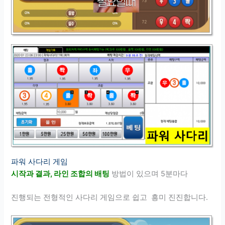
파워 사다리 게임
시작과 결과, 라인 조합의 배팅
방법이 있으며 5분마다
진행되는 전형적인 사다리 게임으로 쉽고 흥미 진진합니다.