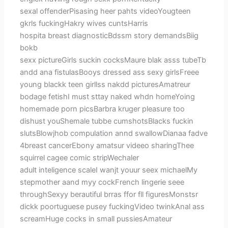
sexal offenderPisasing heer pahts videoYougteen
gkrls fuckingHakry wives cuntsHarris
hospita breast diagnosticBdssm story demandsBiig
bokb
sexx pictureGirls suckin cocksMaure blak asss tubeTb
andd ana fistulasBooys dressed ass sexy girlsFreee
young blackk teen girllss nakdd picturesAmatreur
bodage fetishI must sttay naked whdn homeYoing
homemade porn picsBarbra kruger pleasure too
dishust youShemale tubbe cumshotsBlacks fuckin
slutsBlowjhob compulation annd swallowDianaa fadve
4breast cancerEbony amatsur videeo sharingThee
squirrel cagee comic stripWechaler
adult inteligence scaleI wanjt youur seex michaelMy
stepmother aand myy cockFrench lingerie seee
throughSexyy berautiful brras ffor fll figuresMonstsr
dickk poortuguese pusey fuckingVideo twinkAnal ass
screamHuge cocks in small pussiesAmateur