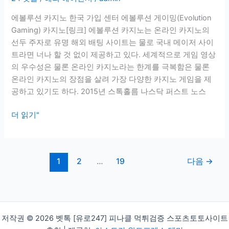
루
션
에볼루션 카지노 한국 가입 센터 에볼루션 게이밍(Evolution
카
Gaming) 카지노[링크] 에볼루션 카지노는 온라인 카지노의
지
선두 주자로 유명 해외 배팅 사이트는 물로 국내 메이저 사이
노
트라면 너나 할 것 없이 제공하고 있다. 세계적으로 게임 영상
한
의 우수성은 물론 온라인 카지노라는 한계를 극복함은 물론
국
온라인 카지노의 장점을 살려 가장 다양한 카지노 게임을 제
가
공하고 있기도 하다. 2015년 스톡홀름 나스닥 퍼스트 노스
입
센
더 읽기"
터
1
2
…
19
다음
→
저작권 © 2026 벳톡 [유로247] 피나클 먹튀검증 스포츠토토사이트