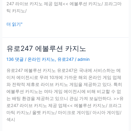
지
247 라이브 카지노 제공 업체<< 에볼루션 카지노/ 프라그마
노
틱 카지노/
더 읽기"
유로247 에볼루션 카지노
유
로
136 댓글
/
온라인 카지노
,
유로247
/
admin
247
에
유로247 에볼루션 카지노 유로247은 국내에 서비스하는 메
볼
이저 에이전시로 무려 10개에 가까운 해외 온라인 게임 업체
루
와 전략적 제휴로 라이브 카지노 게임을 제공하고 있다. 특히
션
에볼루션 카지노는 여타 게임 에이전시에 비해 비교할 수 없
카
는 배팅 환경을 제공하고 있으니 관심 가져 보실만하다. >>유
지
로247 라이브 카지노 제공 업체<< 에볼루션 카지노/ 프라그
노
마틱 카지노/ 올벳 카지노/ 마이크로 게이밍/ 아시아 게이밍/
섹시