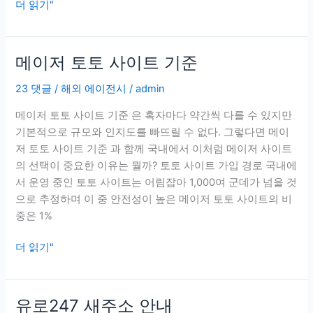
더 읽기"
메이저 토토 사이트 기준
메
이
23 댓글
/
해외 에이전시
/
admin
저
토
메이저 토토 사이트 기준 은 혹자마다 약간씩 다를 수 있지만
토
기본적으로 규모와 인지도를 빠뜨릴 수 없다. 그렇다면 메이
사
저 토토 사이트 기준 과 함께 국내에서 이처럼 메이저 사이트
이
의 선택이 중요한 이유는 뭘까? 토토 사이트 가입 경로 국내에
트
서 운영 중인 토토 사이트는 어림잡아 1,000여 군데가 넘을 것
기
으로 추정하며 이 중 안전성이 높은 메이저 토토 사이트의 비
준
중은 1%
더 읽기"
유로247 새주소 안내
유