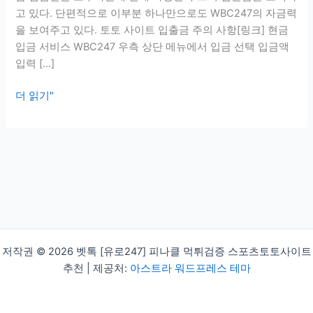
고 있다. 단편적으로 이부분 하나만으로도 WBC247의 자금력
을 보여주고 있다. 토토 사이트 입출금 주의 사항[링크] 현금
입금 서비스 WBC247 우측 상단 메뉴에서 입금 선택 입금액
입력 […]
더 읽기"
저작권 © 2026 벳톡 [유로247] 피나클 먹튀검증 스포츠토토사이트
추천 | 제공처:
아스트라 워드프레스 테마