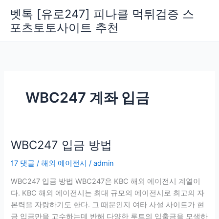
콘
벳톡 [유로247] 피나클 먹튀검증 스
텐
포츠토토사이트 추천
츠
로
건
너
뛰
기
WBC247 계좌 입금
WBC247 입금 방법
WBC247
입
17 댓글
/
해외 에이전시
/
admin
금
방
WBC247 입금 방법 WBC247은 KBC 해외 에이전시 계열이
법
다. KBC 해외 에이전시는 최대 규모의 에이전시로 최고의 자
본력을 자랑하기도 한다. 그 때문인지 여타 사설 사이트가 현
금 입금만을 고수하는데 반해 다양한 루트의 입출금을 모색하