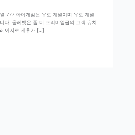
열 777 아이게임은 유로 계열이며 유로 계열
습니다. 올레벳은 좀 더 프리미엄급의 고객 유치
레이지로 제휴가 […]