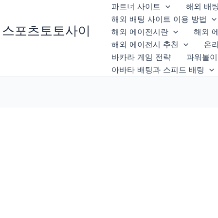
파트너 사이트
해외 배
해외 배팅 사이트 이용 방법
증 스포츠토토사이
해외 에이전시란
해외 
해외 에이전시 추천
온
바카라 게임 전략
파워볼이
아바타 배팅과 스피드 배팅