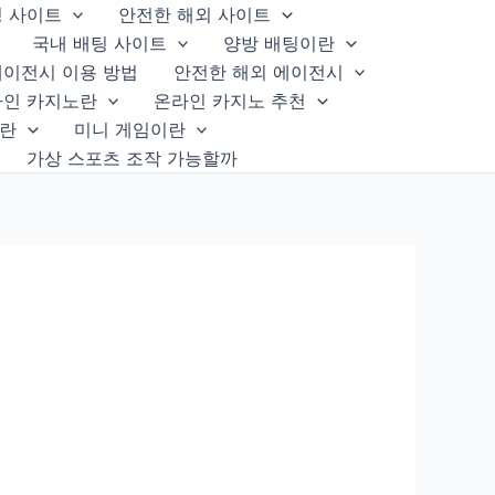
팅 사이트
안전한 해외 사이트
국내 배팅 사이트
양방 배팅이란
에이전시 이용 방법
안전한 해외 에이전시
라인 카지노란
온라인 카지노 추천
란
미니 게임이란
가상 스포츠 조작 가능할까