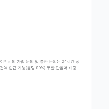
에이전시의 가입 문의 및 총판 문의는 24시간 상
전액 환급 가능(롤링 90%) 무한 단폴더 배팅,