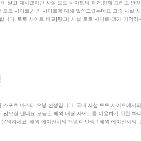
들이 알고 계시겠지만 사설 토토 사이트의 과거,현재 그리고 안전
 토토 사이트,해외 사이트에 대해 말씀드렸는데요 그중 사설 사
합니다. 토토 사이트 비교[링크] 사설 토토 사이트-과거 기억하
생
 스포츠 마스터 오봉 선생입니다. 국내 사설 토토 사이트에서의
이 많으실 텐데요 오늘은 해외 배팅 사이트를 이용하기 위한 하
 문의하세요. 해외 에이전시의 개념과 탄생 1.해외 에이전시의