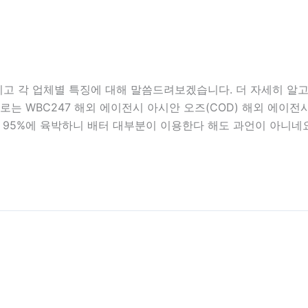
고 각 업체별 특징에 대해 말씀드려보겠습니다. 더 자세히 알고
는 WBC247 해외 에이전시 아시안 오즈(COD) 해외 에이전시
 95%에 육박하니 배터 대부분이 이용한다 해도 과언이 아니네