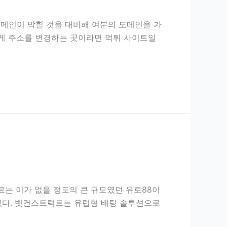
 도메인이 막힐 것을 대비해 여분의 도메인을 가
하게 주소를 변경하는 곳이라면 먹튀 사이트일
르는 이가 없을 정도의 큰 규모였던 유로88이
 있다. 벳컨스트럭트는 유럽형 배팅 솔루션으로