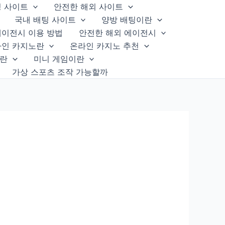
팅 사이트
안전한 해외 사이트
국내 배팅 사이트
양방 배팅이란
에이전시 이용 방법
안전한 해외 에이전시
라인 카지노란
온라인 카지노 추천
란
미니 게임이란
가상 스포츠 조작 가능할까