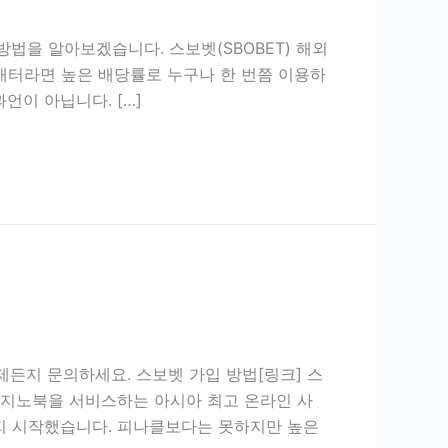
방법을 알아보겠습니다. 스보벳(SBOBET) 해외
방 배터라면 높은 배당률로 누구나 한 번쯤 이용하
언이 아닙니다. […]
제든지 문의하세요. 스보벳 가입 방법[링크] 스
인 카지노북을 서비스하는 아시아 최고 온라인 사
까지 시작했습니다. 피나클보다는 못하지만 높은