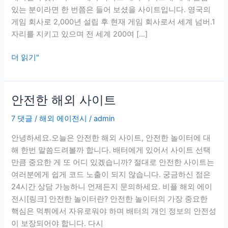
아
있는 분이라면 한 번쯤은 들어 보셨을 사이트입니다. 영국의
게임 회사로 2,000년 설립 후 현재 게임 회사로서 세계 넘버.1
자리를 지키고 있으며 전 세계 200여 […]
더 읽기"
안전한 해외 사이트
안
전
7 댓글
/
해외 에이전시
/
admin
한
해
안녕하세요.오늘은 안전한 해외 사이트, 안전한 놀이터에 대
외
해 한번 말씀드려볼까 합니다. 배터에게 있어서 사이트 선택
사
만큼 중요한 게 또 어디 있겠습니까? 절대로 안전한 사이트는
이
여러분에게 쉽게 코드 노출이 되지 않습니다. 궁금하신 점은
트
24시간 상담 가능하니 언제든지 문의하세요. 비플 해외 에이
전시[링크] 안전한 놀이터란? 안전한 놀이터의 가장 중요한
핵심은 먹튀에서 자유로워야 하며 배터의 개인 정보의 안전성
이 보장되어야 합니다. 다시