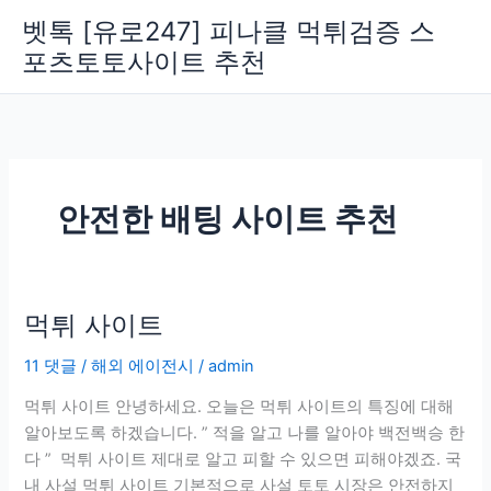
콘
벳톡 [유로247] 피나클 먹튀검증 스
텐
포츠토토사이트 추천
츠
로
건
너
뛰
기
안전한 배팅 사이트 추천
먹튀 사이트
먹
튀
11 댓글
/
해외 에이전시
/
admin
사
이
먹튀 사이트 안녕하세요. 오늘은 먹튀 사이트의 특징에 대해
트
알아보도록 하겠습니다. ” 적을 알고 나를 알아야 백전백승 한
다 ” 먹튀 사이트 제대로 알고 피할 수 있으면 피해야겠죠. 국
내 사설 먹튀 사이트 기본적으로 사설 토토 시장은 안전하지