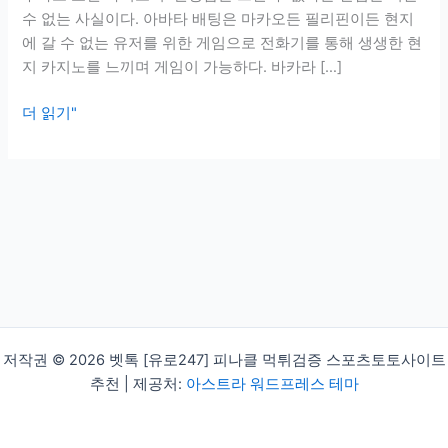
임
수 없는 사실이다. 아바타 배팅은 마카오든 필리핀이든 현지
아
에 갈 수 없는 유저를 위한 게임으로 전화기를 통해 생생한 현
바
지 카지노를 느끼며 게임이 가능하다. 바카라 […]
타
배
더 읽기"
팅
저작권 © 2026 벳톡 [유로247] 피나클 먹튀검증 스포츠토토사이트
추천 | 제공처:
아스트라 워드프레스 테마