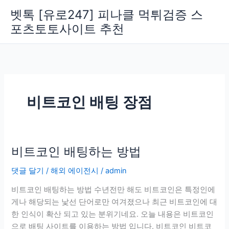
콘
벳톡 [유로247] 피나클 먹튀검증 스
텐
포츠토토사이트 추천
츠
로
건
너
뛰
기
비트코인 배팅 장점
비트코인 배팅하는 방법
비
트
댓글 달기
/
해외 에이전시
/
admin
코
인
비트코인 배팅하는 방법 수년전만 해도 비트코인은 특정인에
배
게나 해당되는 낯선 단어로만 여겨졌으나 최근 비트코인에 대
팅
한 인식이 확산 되고 있는 분위기네요. 오늘 내용은 비트코인
하
으로 배팅 사이트를 이용하는 방법 입니다. 비트코인 비트코