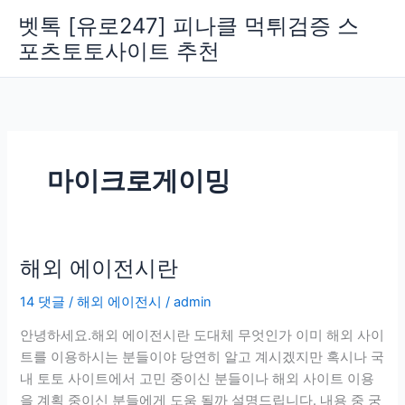
콘
벳톡 [유로247] 피나클 먹튀검증 스
텐
포츠토토사이트 추천
츠
로
건
너
뛰
기
마이크로게이밍
해외 에이전시란
해
외
14 댓글
/
해외 에이전시
/
admin
에
이
안녕하세요.해외 에이전시란 도대체 무엇인가 이미 해외 사이
전
트를 이용하시는 분들이야 당연히 알고 계시겠지만 혹시나 국
시
내 토토 사이트에서 고민 중이신 분들이나 해외 사이트 이용
란
을 계획 중이신 분들에게 도움 될까 설명드립니다. 내용 중 궁