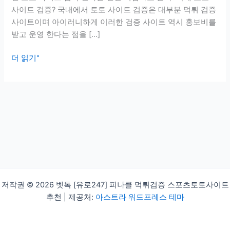
가
사이트 검증? 국내에서 토토 사이트 검증은 대부분 먹튀 검증
하
사이트이며 아이러니하게 이러한 검증 사이트 역시 홍보비를
나
받고 운영 한다는 점을 […]
더 읽기"
저작권 © 2026 벳톡 [유로247] 피나클 먹튀검증 스포츠토토사이트
추천 | 제공처:
아스트라 워드프레스 테마