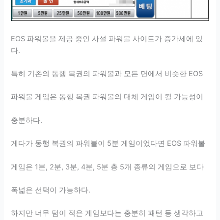
EOS 파워볼을 제공 중인 사설 파워볼 사이트가 증가세에 있
다.
특히 기존의 동행 복권의 파워볼과 모든 면에서 비슷한 EOS
파워볼 게임은 동행 복권 파워볼의 대체 게임이 될 가능성이
충분하다.
게다가 동행 복권의 파워볼이 5분 게임이었다면 EOS 파워볼
게임은 1분, 2분, 3분, 4분, 5분 총 5개 종류의 게임으로 보다
폭넓은 선택이 가능하다.
하지만 너무 텀이 적은 게임보다는 충분히 패턴 등 생각하고