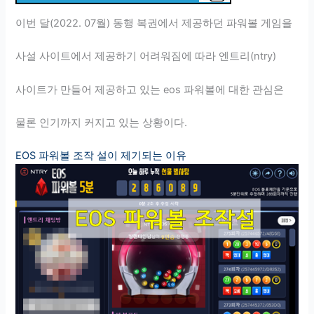
이번 달(2022. 07월) 동행 복권에서 제공하던 파워볼 게임을
사설 사이트에서 제공하기 어려워짐에 따라 엔트리(ntry)
사이트가 만들어 제공하고 있는 eos 파워볼에 대한 관심은
물론 인기까지 커지고 있는 상황이다.
EOS 파워볼 조작 설이 제기되는 이유