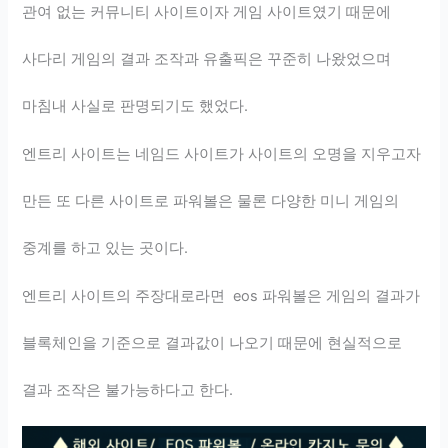
관여 없는 커뮤니티 사이트이자 게임 사이트였기 때문에
사다리 게임의 결과 조작과 유출픽은 꾸준히 나왔었으며
마침내 사실로 판명되기도 했었다.
엔트리 사이트는 네임드 사이트가 사이트의 오명을 지우고자
만든 또 다른 사이트로 파워볼은 물론 다양한 미니 게임의
중계를 하고 있는 곳이다.
엔트리 사이트의 주장대로라면 eos 파워볼은 게임의 결과가
블록체인을 기준으로 결과값이 나오기 때문에 현실적으로
결과 조작은 불가능하다고 한다.