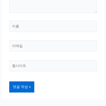
요...
이
름
이
메
일
웹
사
이
트