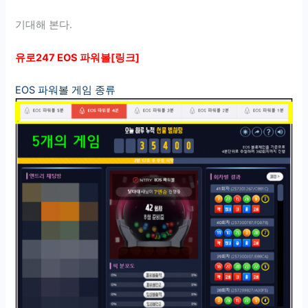
기대해 본다.
유로247 EOS 파워볼[링크]
EOS 파워볼 게임 종류