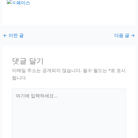
←
이전 글
다음 글
→
댓글 달기
이메일 주소는 공개되지 않습니다.
필수 필드는
*
로 표시
됩니다
여
기
에
입
력
하
세