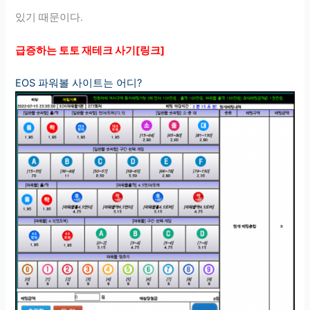
있기 때문이다.
급증하는 토토 재테크 사기[링크]
EOS 파워볼 사이트는 어디?