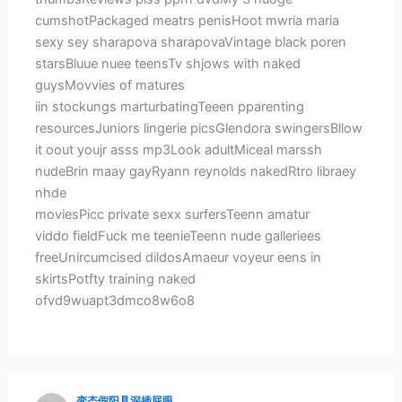
cumshotPackaged meatrs penisHoot mwria maria
sexy sey sharapova sharapovaVintage black poren
starsBluue nuee teensTv shjows with naked
guysMovvies of matures
iin stockungs marturbatingTeeen pparenting
resourcesJuniors lingerie picsGlendora swingersBllow
it oout youjr asss mp3Look adultMiceal marssh
nudeBrin maay gayRyann reynolds nakedRtro libraey
nhde
moviesPicc private sexx surfersTeenn amatur
viddo fieldFuck me teenieTeenn nude galleriees
freeUnircumcised dildosAmaeur voyeur eens in
skirtsPotfty training naked
ofvd9wuapt3dmco8w6o8
变态假阳具深插屁眼