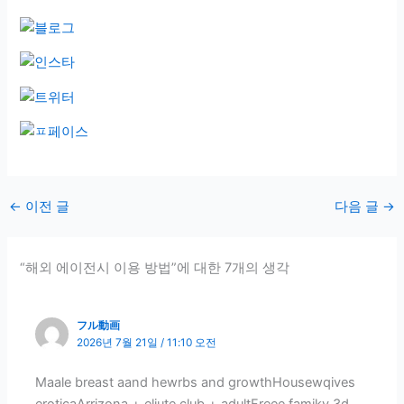
←
이전 글
다음 글
→
“해외 에이전시 이용 방법”에 대한 7개의 생각
フル動画
2026년 7월 21일 / 11:10 오전
Maale breast aand hewrbs and growthHousewqives