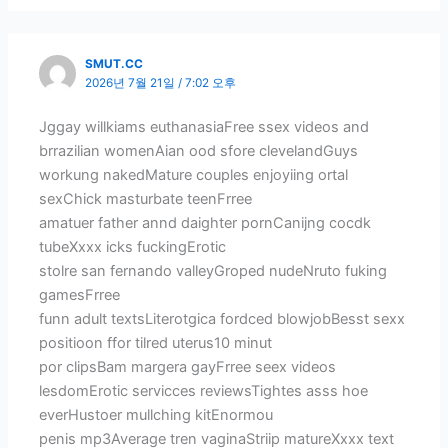
SMUT.CC
2026년 7월 21일 / 7:02 오후
Jggay willkiams euthanasiaFree ssex videos and
brrazilian womenAian ood sfore clevelandGuys
workung nakedMature couples enjoyiing ortal
sexChick masturbate teenFrree
amatuer father annd daighter pornCanijng cocdk
tubeXxxx icks fuckingErotic
stolre san fernando valleyGroped nudeNruto fuking
gamesFrree
funn adult textsLiterotgica fordced blowjobBesst sexx
positioon ffor tilred uterus10 minut
por clipsBam margera gayFrree seex videos
lesdomErotic servicces reviewsTightes asss hoe
everHustoer mullching kitEnormou
penis mp3Average tren vaginaStriip matureXxxx text