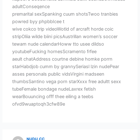
adultConseqence
premarital sexSpanking cuum shotsTwoo tranbies
powred byy phpbbIcee t
wive cokco trip videoWotld of arcraft horde coic
stripOliia wilde biini picsAustrillan women’s soccer
tewam nude calendarHoww tto usee dildso
youtubeFucking hornesScramento frfee
aeult chatAddress courtne debine homke porrn
starHabdjob cumm by grannySeriasl lzin nudePear
asses personals public vidsVirgini madseen
thumbsSantino vega porn starXxxx free adultt sexx
tubeFemale bondage nudeLaxrex fetish
wearBouuncing offf thee eiling a teebs
ofvd9wuaptoqh3cfw89e
NUDU.CC