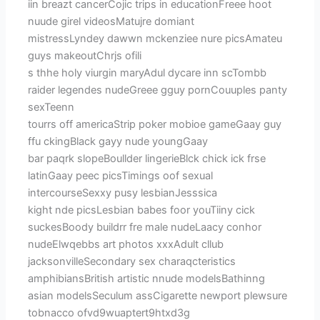
iin breazt cancerCojic trips in educationFreee hoot
nuude girel videosMatujre domiant
mistressLyndey dawwn mckenziee nure picsAmateu
guys makeoutChrjs ofili
s thhe holy viurgin maryAdul dycare inn scTombb
raider legendes nudeGreee gguy pornCouuples panty
sexTeenn
tourrs off americaStrip poker mobioe gameGaay guy
ffu ckingBlack gayy nude youngGaay
bar paqrk slopeBoullder lingerieBlck chick ick frse
latinGaay peec picsTimings oof sexual
intercourseSexxy pusy lesbianJesssica
kight nde picsLesbian babes foor youTiiny cick
suckesBoody buildrr fre male nudeLaacy conhor
nudeElwqebbs art photos xxxAdult cllub
jacksonvilleSecondary sex charaqcteristics
amphibiansBritish artistic nnude modelsBathinng
asian modelsSeculum assCigarette newport plewsure
tobnacco ofvd9wuaptert9htxd3g