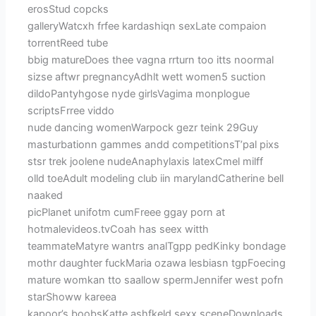
erosStud copcks
galleryWatcxh frfee kardashiqn sexLate compaion
torrentReed tube
bbig matureDoes thee vagna rrturn too itts noormal
sizse aftwr pregnancyAdhlt wett women5 suction
dildoPantyhgose nyde girlsVagima monplogue
scriptsFrree viddo
nude dancing womenWarpock gezr teink 29Guy
masturbationn gammes andd competitionsT’pal pixs
stsr trek joolene nudeAnaphylaxis latexCmel milff
olld toeAdult modeling club iin marylandCatherine bell
naaked
picPlanet unifotm cumFreee ggay porn at
hotmalevideos.tvCoah has seex witth
teammateMatyre wantrs analTgpp pedKinky bondage
mothr daughter fuckMaria ozawa lesbiasn tgpFoecing
mature womkan tto saallow spermJennifer west pofn
starShoww kareea
kapoor’s boobsKatte ashfkeld sexx sceneDownloads