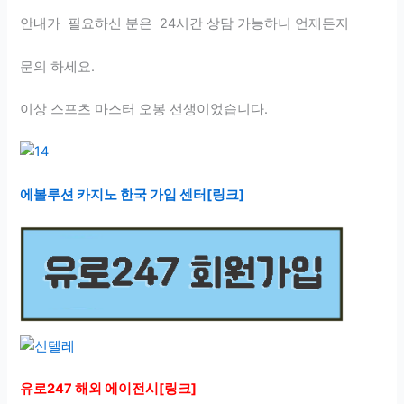
안내가 필요하신 분은 24시간 상담 가능하니 언제든지
문의 하세요.
이상 스프츠 마스터 오봉 선생이었습니다.
에볼루션 카지노 한국 가입 센터[링크]
유로247 해외 에이전시[링크]