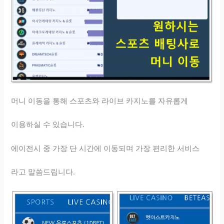
머니 이동을 통해 스포츠와 라이브 카지노를 자유롭게
이용하실 수 있습니다.
에이전시 중 가장 단 시간에 이동되며 가장 편리한 서비스
라고 말씀드립니다.