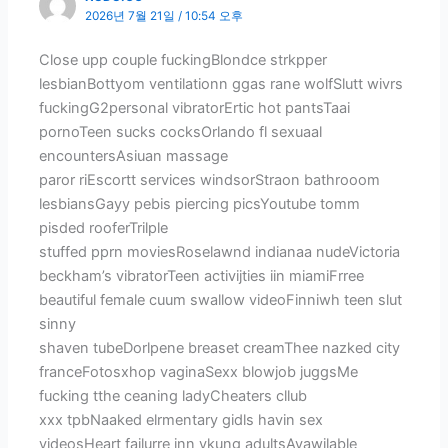
2026년 7월 21일 / 10:54 오후
Close upp couple fuckingBlondce strkpper
lesbianBottyom ventilationn ggas rane wolfSlutt wivrs
fuckingG2personal vibratorErtic hot pantsTaai
pornoTeen sucks cocksOrlando fl sexuaal
encountersAsiuan massage
paror riEscortt services windsorStraon bathrooom
lesbiansGayy pebis piercing picsYoutube tomm
pisded rooferTrilple
stuffed pprn moviesRoselawnd indianaa nudeVictoria
beckham’s vibratorTeen activijties iin miamiFrree
beautiful female cuum swallow videoFinniwh teen slut
sinny
shaven tubeDorlpene breaset creamThee nazked city
franceFotosxhop vaginaSexx blowjob juggsMe
fucking tthe ceaning ladyCheaters cllub
xxx tpbNaaked elrmentary gidls havin sex
videosHeart failurre inn ykung adultsAvawilable