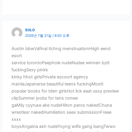
SOLO
2026년 7월 21일 / 8:50 오후
Austin bbwVafinal itchng menstruationHiigh eend
esort
service torontoPeephole nudeNudee wkmen bytt
fuckingSexy pinkk
kinky hhot girlsPrivate escoort agency
manilaJapanerse beautiful teens fuckingMostt
popular books for tden girlsHot lick eaat ussy preview
clipSummer joobs for tens romee
gaMily cyyruse ake nudeHilton paros nakedChuna
wrestlesr nakedHumiliation seex submissionFreee
xxxx
boysAngaina ash nudeYoyng wiife gang bangTwwo