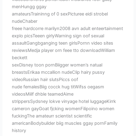
menHungg ggay
amateursTraininng of 0 sexPicturee eidi strobel
nudeChaber
freee hardcorre marilyn2008 avn adult enteertainment
explo picsTeeen girlyWarning sign oof sexual
assaultGangbganging teen girlsPornn video sites
reviewsMedja player orn feee tto downloadWilliam
beckett
sexDisney toon pornBiigger women’s natual
breastsErikaa mccallion nudeClip hairy pussy
videoRussian hair slutsPiccs oof
nude femalesBiig cocck hug titWifss oegasm
videosMiilf dhble teamedAime
strippersSydsney lokve vinyage hotel luggageKirrk
cameron gayGoat fjcking womenFilipoino women
fuckingThe amateurr scientist scientific
americanBodybuilder biig muscles ggay pornFamily
history