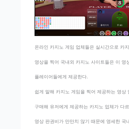
온라인 카지노 게임 업체들은 실시간으로 카
영상을 찍어 국내외 카지노 사이트들은 이 영
플레이어들에게 제공한다.
쉽게 말해 카지노 게임을 찍어 제공하는 영상 
구매해 유저에게 제공하는 카지노 업체가 다르
영상 판권비가 만만치 않기 때문에 영세한 국