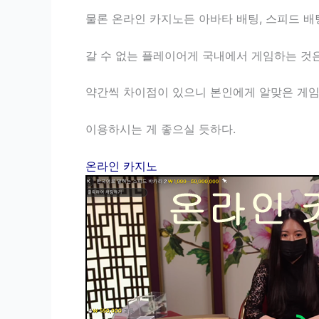
물론 온라인 카지노든 아바타 배팅, 스피드 
갈 수 없는 플레이어게 국내에서 게임하는 것
약간씩 차이점이 있으니 본인에게 알맞은 게
이용하시는 게 좋으실 듯하다.
온라인 카지노