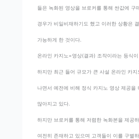
들은 녹화된 영상을 브로커를 통해 싼값에 구
경우가 비일비재하기도 했고 이러한 상황은 결
가능하게 한 것이다.
온라인 카지노=영상(결과) 조작이라는 등식이
하지만 최근 들어 규모가 큰 사설 온라인 카
나면서 예전에 비해 정식 카지노 영상 제공을
많아지고 있다.
하지만 브로커를 통해 저렴한 녹화본을 제공
여전히 존재하고 있으며 고객들이 이를 구별하