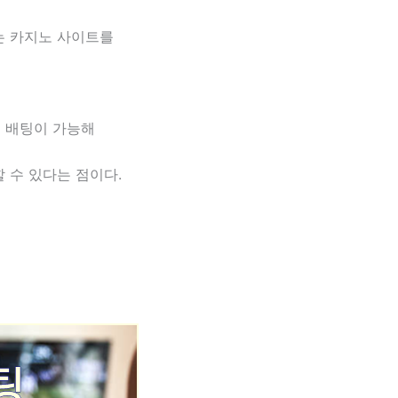
는 카지노 사이트를
 배팅이 가능해
 수 있다는 점이다.