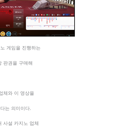
지노 게임을 진행하는
상 판권을 구매해
업체와 이 영상을
다는 의미이다.
내 사설 카지노 업체