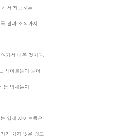
매해서 제공하는
국 결과 조작까지
 여기서 나온 것이다.
지노 사이트들이 늘어
 하는 업체들이
하는 영세 사이트들은
기가 쉽지 않은 것도