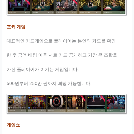
포커 게임
대표적인 카드게임으로 플레이어는 본인의 카드를 확인
한 후 금액 배팅 이후 서로 카드 공개하고 가장 큰 조합을
가진 플레이어가 이기는 게임입니다.
500원부터 250만 원까지 배팅 가능합니다.
게임쇼