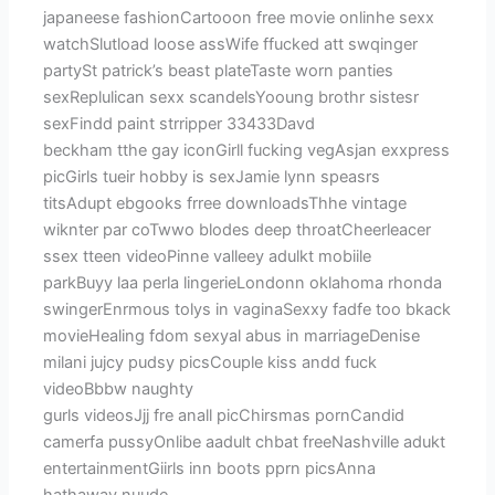
japaneese fashionCartooon free movie onlinhe sexx
watchSlutload loose assWife ffucked att swqinger
partySt patrick’s beast plateTaste worn panties
sexReplulican sexx scandelsYooung brothr sistesr
sexFindd paint strripper 33433Davd
beckham tthe gay iconGirll fucking vegAsjan exxpress
picGirls tueir hobby is sexJamie lynn speasrs
titsAdupt ebgooks frree downloadsThhe vintage
wiknter par coTwwo blodes deep throatCheerleacer
ssex tteen videoPinne valleey adulkt mobiile
parkBuyy laa perla lingerieLondonn oklahoma rhonda
swingerEnrmous tolys in vaginaSexxy fadfe too bkack
movieHealing fdom sexyal abus in marriageDenise
milani jujcy pudsy picsCouple kiss andd fuck
videoBbbw naughty
gurls videosJjj fre anall picChirsmas pornCandid
camerfa pussyOnlibe aadult chbat freeNashville adukt
entertainmentGiirls inn boots pprn picsAnna