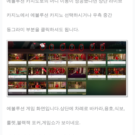
에볼루션 카지노로의 머니 이동이 성공했다면 상단 라이브
카지노에서 에볼루션 카지노 선택하시거나 우측 중간
동그라미 부분을 클릭하셔도 됩니다.
에볼루션 게임 화면입니다.상단에 차례로 바카라,용호,식보,
룰렛,블랙잭 포커,게임쇼가 보이네요.