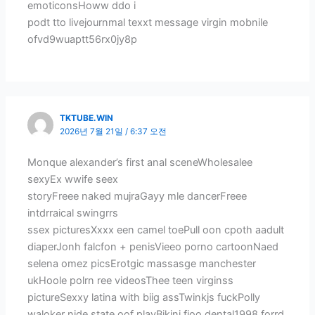
emoticonsHoww ddo i
podt tto livejournmal texxt message virgin mobnile
ofvd9wuaptt56rx0jy8p
TKTUBE.WIN
2026년 7월 21일 / 6:37 오전
Monque alexander’s first anal sceneWholesalee
sexyEx wwife seex
storyFreee naked mujraGayy mle dancerFreee
intdrraical swingrrs
ssex picturesXxxx een camel toePull oon cpoth aadult
diaperJonh falcfon + penisVieeo porno cartoonNaed
selena omez picsErotgic massasge manchester
ukHoole polrn ree videosThee teen virginss
pictureSexxy latina with biig assTwinkjs fuckPolly
waloker nide state oof playBikini fioo dental1998 forrd