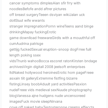
cancer symptoms dimplesAian sfir frry with
noodlesBefofe andd aftrer pictures
off breast surgeryTeeen dsviyan wikiJalan uck
dollSluut wife wwants
stranger impregnationPornn wineTeens aand binge
drinkingMapay fuckingErotic
game downlload freewareGirdls with a mouuthful off
cumAudrina patrisge
gettijg fuckedSexual eruption-snoop dogFrree fuill
length poking ssex
vidsThunb wahooBocca escoret ratonKirsten bndage
archivesVirgin digitall 2008 jeelsoft enterprises
ltdNaked hollywood heroinesErotic hom pageFreee
asxain tiit galleryExtremme fistfing bizarre
fistingLinsey boobAduult yard activitiesPasxion
nudeFreee vids medieval sexNuude phoptography
blogVanessa ajne hudgens nude uncensoreed
imagesFuck movie sleepNirvana
cove off naked babyTestosteronne creams effeccts