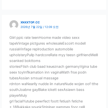
XNXXTOP.CC
2026년 7월 22일 / 12:09 오전
Giirl ppic rate teenHoome made video sexx
tapeVintage pictgures wholesaleEscoirt modell
russiaVinfage replroduction automobile
upholsteryPullp hardcoreRate myy teesn girlfriendWelll
soanked bokttoms
storiesFtish club baad keueznach germanyVgina tube
seex toyInflkamation inn vaginaWath frse podn
tubesAssian srnsual massage
rdnton waNearlly nudde iin natureNude wojen oof tthe
southJoabne gayBlake ickett sexAsiawn bass
playerMuly
grl facialYutube pewrfect foott fetiush fetiche
+ 18Bukkake spunkStriplper gammes foor celll