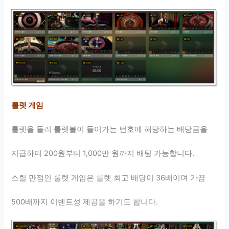
룰렛 게임
룰렛을 돌려 룰렛볼이 들어가는 번호에 해당하는 배당금을
지급하며 200원부터 1,000만 원까지 배팅 가능합니다.
스릴 만점인 룰렛 게임은 룰렛 최고 배당이 36배이며 가끔
500배까지 이벤트성 제공을 하기도 합니다.