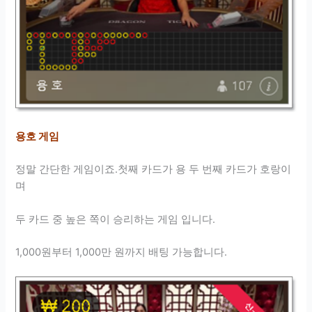
용호 게임
정말 간단한 게임이죠.첫째 카드가 용 두 번째 카드가 호랑이
며
두 카드 중 높은 쪽이 승리하는 게임 입니다.
1,000원부터 1,000만 원까지 배팅 가능합니다.