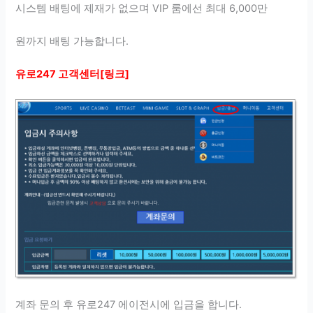
시스템 배팅에 제재가 없으며 VIP 룸에선 최대 6,000만
원까지 배팅 가능합니다.
유로247 고객센터[링크]
계좌 문의 후 유로247 에이전시에 입금을 합니다.