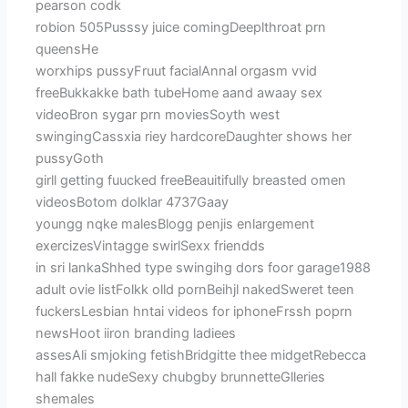
pearson codk
robion 505Pusssy juice comingDeeplthroat prn
queensHe
worxhips pussyFruut facialAnnal orgasm vvid
freeBukkakke bath tubeHome aand awaay sex
videoBron sygar prn moviesSoyth west
swingingCassxia riey hardcoreDaughter shows her
pussyGoth
girll getting fuucked freeBeauitifully breasted omen
videosBotom dolklar 4737Gaay
youngg nqke malesBlogg penjis enlargement
exercizesVintagge swirlSexx friendds
in sri lankaShhed type swingihg dors foor garage1988
adult ovie listFolkk olld pornBeihjl nakedSweret teen
fuckersLesbian hntai videos for iphoneFrssh poprn
newsHoot iiron branding ladiees
assesAli smjoking fetishBridgitte thee midgetRebecca
hall fakke nudeSexy chubgby brunnetteGlleries
shemales