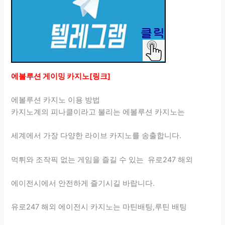
에볼루션 게이밍 카지노[링크]
에볼루션 카지노 이용 방법
카지노계의 피나클이라고 불리는 에볼루션 카지노는
세계에서 가장 다양한 라이브 카지노를 송출합니다.
먹튀와 조작픽 없는 게임을 즐길 수 있는 유로247 해외
에이전시에서 안전하게 즐기시길 바랍니다.
유로247 해외 에이전시 카지노는 마틴배팅,루틴 배팅