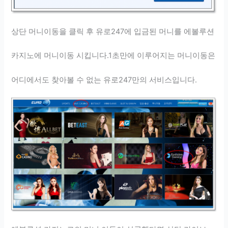
상단 머니이동을 클릭 후 유로247에 입금된 머니를 에볼루션
카지노에 머니이동 시킵니다.1초만에 이루어지는 머니이동은
어디에서도 찾아볼 수 없는 유로247만의 서비스입니다.