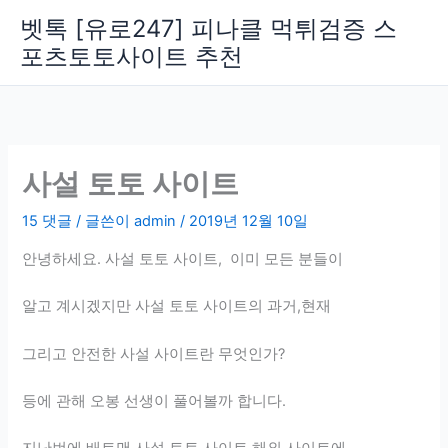
콘
벳톡 [유로247] 피나클 먹튀검증 스
텐
포츠토토사이트 추천
츠
로
건
너
뛰
사설 토토 사이트
기
15 댓글
/ 글쓴이
admin
/
2019년 12월 10일
안녕하세요. 사설 토토 사이트, 이미 모든 분들이
알고 계시겠지만 사설 토토 사이트의 과거,현재
그리고 안전한 사설 사이트란 무엇인가?
등에 관해 오봉 선생이 풀어볼까 합니다.