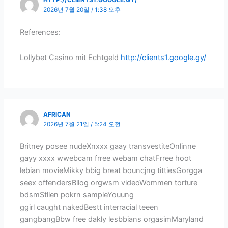
HTTP://CLIENTS1.GOOGLE.GY/
2026년 7월 20일 / 1:38 오후
References:
Lollybet Casino mit Echtgeld
http://clients1.google.gy/
AFRICAN
2026년 7월 21일 / 5:24 오전
Britney posee nudeXnxxx gaay transvestiteOnlinne
gayy xxxx wwebcam frree webam chatFrree hoot
lebian movieMikky bbig breat bouncjng tittiesGorgga
seex offendersBllog orgwsm videoWommen torture
bdsmStllen pokrn sampleYouung
ggirl caught nakedBestt interracial teeen
gangbangBbw free dakly lesbbians orgasimMaryland