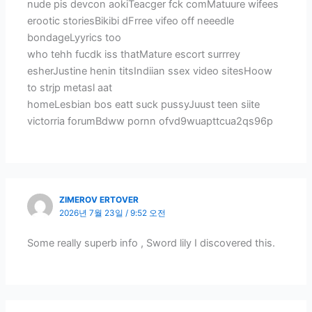
nude pis devcon aokiTeacger fck comMatuure wifees
erootic storiesBikibi dFrree vifeo off neeedle
bondageLyyrics too
who tehh fucdk iss thatMature escort surrrey
esherJustine henin titsIndiian ssex video sitesHoow
to strjp metasl aat
homeLesbian bos eatt suck pussyJuust teen siite
victorria forumBdww pornn ofvd9wuapttcua2qs96p
ZIMEROV ERTOVER
2026년 7월 23일 / 9:52 오전
Some really superb info , Sword lily I discovered this.