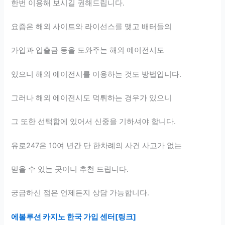
한번 이용해 보시길 권해드립니다.
요즘은 해외 사이트와 라이선스를 맺고 배터들의
가입과 입출금 등을 도와주는 해외 에이전시도
있으니 해외 에이전시를 이용하는 것도 방법입니다.
그러나 해외 에이전시도 먹튀하는 경우가 있으니
그 또한 선택함에 있어서 신중을 기하셔야 합니다.
유로247은 10여 년간 단 한차례의 사건 사고가 없는
믿을 수 있는 곳이니 추천 드립니다.
궁금하신 점은 언제든지 상담 가능합니다.
에볼루션 카지노 한국 가입 센터[링크]