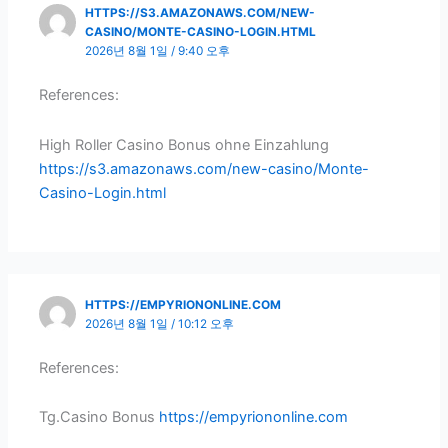
HTTPS://S3.AMAZONAWS.COM/NEW-
CASINO/MONTE-CASINO-LOGIN.HTML
2026년 8월 1일 / 9:40 오후
References:
High Roller Casino Bonus ohne Einzahlung
https://s3.amazonaws.com/new-casino/Monte-
Casino-Login.html
HTTPS://EMPYRIONONLINE.COM
2026년 8월 1일 / 10:12 오후
References:
Tg.Casino Bonus
https://empyriononline.com