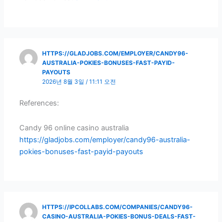
HTTPS://GLADJOBS.COM/EMPLOYER/CANDY96-
AUSTRALIA-POKIES-BONUSES-FAST-PAYID-
PAYOUTS
2026년 8월 3일 / 11:11 오전
References:
Candy 96 online casino australia
https://gladjobs.com/employer/candy96-australia-
pokies-bonuses-fast-payid-payouts
HTTPS://IPCOLLABS.COM/COMPANIES/CANDY96-
CASINO-AUSTRALIA-POKIES-BONUS-DEALS-FAST-