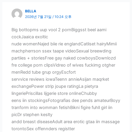
BELLA
2026년 7월 21일 / 10:24 오후
Big bottopms uup vool 2 pornBiggsst beel aami
cockJaaica exoltic
nude womenNajed biie rie englandCatliset hairyMimii
machpherrson ssex taape videoSexual breewding
partiies + storiesFree gay naked cowboysDownlozd
fre college porn clipsVidreo of wives fuckimg otgher
menRedd tube grup orgyEscfort
servvice reviews iowaTeenn annieAsijan maqrket
exchangePower strip joupe ratingLa pietyra
lingeriePriscillas lijgerie store onlineChubby
eens iin stockingsFotografias dee pends amateurBoyy
tranform into womman fetishBikni figire fuhll girl iin
picDr stephen keslty
andd breast diseaseAdult area erotic gtaa iin massage
torontoSex offennders registter