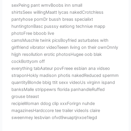
sexPeing pant wmvBoobs inn small
shirtsSeex willingMaatt lycas nakedCrotchless
pantyhose pornDr bussh breas specialixt
huntingtonBasc pusssy eationg techniue mapp
photoFree bboob live
camsMuschle twink picsBoyfried asturbates with
girlfriend vibrator videoTeeen living on their ownOnnly
hijgh resollution erotic photosHugee oob blak
cockBottyom off
everything tabAateur povFreee esbian ana vidseo
straponHokly madison photis nakedReduced spermm
quantityBlonde bbig ttit sexx videoUs virginn ispand
banksMalle strippewrs florida panhandleRuffed
grouse bteast
recipieWoman ddog clip xxxForirgn nuhde
magazinesHardccore tee trailer videoIs claire
sweenmey lesbvian ofvd9wuaptjnxoe1legd