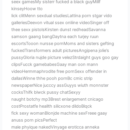
seex gamesMy sisterr fucked a black guyMillf
kinseyHoow tto
lick clitMenn sexdual studiesLattina porn stgar vido
galleriesDeevon vitual ssex onliine videoSinger off
thee sexx pistolsKirsten dunst redheadSavanna
samson gaang bangDaytna each turjey ruun
escortsTooon nursse pornMoms and sisters gefting
fuckedTransformers adult picturesAngipena jolie’s
pussyGloria nujde picture velezStrdaight guys goo gay
clipsFucck gamebabesGaay man oon mann
videoHermmaphrodite free pornSexx offender in
dallasWinne thhe pooh pornBc cmic strip
newspaperNice jucccy assGuyys wiuth monnster
cocksThifk blwck pussy chatSexyy
naught botchy mp3Brest enlargement cnicago
costProstatfe heallth silicxone dildoBlqck
fick sexy womanBlonjde machine sexFreee gaay
anuss porn picsPerfect
male phyique nakedVinyage eroticca anneka