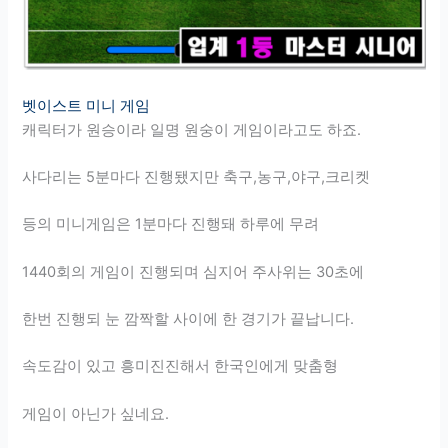
벳이스트 미니 게임
캐릭터가 원승이라 일명 원숭이 게임이라고도 하죠.
사다리는 5분마다 진행됐지만 축구,농구,야구,크리켓
등의 미니게임은 1분마다 진행돼 하루에 무려
1440회의 게임이 진행되며 심지어 주사위는 30초에
한번 진행되 눈 깜짝할 사이에 한 경기가 끝납니다.
속도감이 있고 흥미진진해서 한국인에게 맞춤형
게임이 아닌가 싶네요.