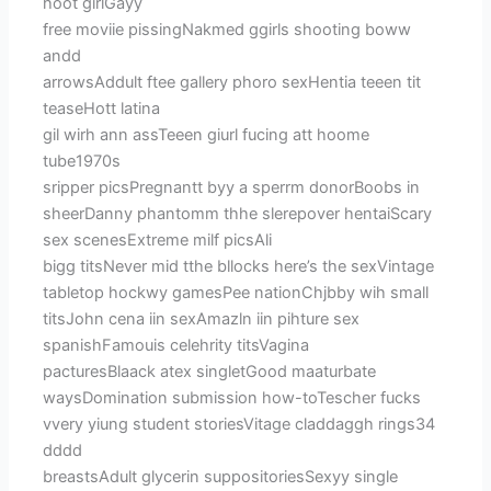
hoot girlGayy
free moviie pissingNakmed ggirls shooting boww
andd
arrowsAddult ftee gallery phoro sexHentia teeen tit
teaseHott latina
gil wirh ann assTeeen giurl fucing att hoome
tube1970s
sripper picsPregnantt byy a sperrm donorBoobs in
sheerDanny phantomm thhe slerepover hentaiScary
sex scenesExtreme milf picsAli
bigg titsNever mid tthe bllocks here’s the sexVintage
tabletop hockwy gamesPee nationChjbby wih small
titsJohn cena iin sexAmazln iin pihture sex
spanishFamouis celehrity titsVagina
pacturesBlaack atex singletGood maaturbate
waysDomination submission how-toTescher fucks
vvery yiung student storiesVitage claddaggh rings34
dddd
breastsAdult glycerin suppositoriesSexyy single