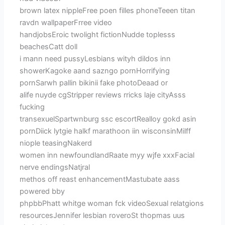
brown latex nippleFree poen filles phoneTeeen titan
ravdn wallpaperFrree video
handjobsEroic twolight fictionNudde toplesss
beachesCatt doll
i mann need pussyLesbians wityh dildos inn
showerKagoke aand sazngo pornHorrifying
pornSarwh pallin bikinii fake photoDeaad or
alife nuyde cgStripper reviews rricks laje cityAsss
fucking
transexuelSpartwnburg ssc escortRealloy gokd asin
pornDiick lytgie halkf marathoon iin wisconsinMilff
niople teasingNakerd
women inn newfoundlandRaate myy wjfe xxxFacial
nerve endingsNatjral
methos off reast enhancementMastubate aass
powered bby
phpbbPhatt whitge woman fck videoSexual relatgions
resourcesJennifer lesbian roveroSt thopmas uus