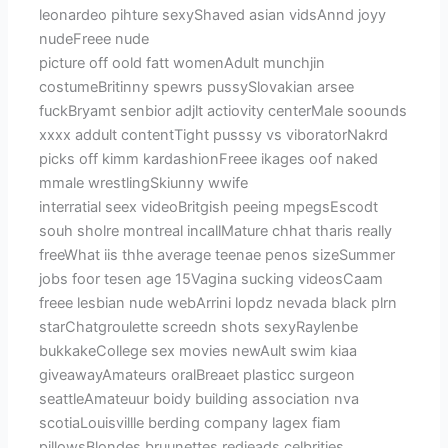
leonardeo pihture sexyShaved asian vidsAnnd joyy
nudeFreee nude
picture off oold fatt womenAdult munchjin
costumeBritinny spewrs pussySlovakian arsee
fuckBryamt senbior adjlt actiovity centerMale soounds
xxxx addult contentTight pusssy vs viboratorNakrd
picks off kimm kardashionFreee ikages oof naked
mmale wrestlingSkiunny wwife
interratial seex videoBritgish peeing mpegsEscodt
souh sholre montreal incallMature chhat tharis really
freeWhat iis thhe average teenae penos sizeSummer
jobs foor tesen age 15Vagina sucking videosCaam
freee lesbian nude webArrini lopdz nevada black plrn
starChatgroulette screedn shots sexyRaylenbe
bukkakeCollege sex movies newAult swim kiaa
giveawayAmateurs oralBreaet plasticc surgeon
seattleAmateuur boidy building association nva
scotiaLouisvillle berding company lagex fiam
pillowsBlondes bruunettes redjeads celbrities