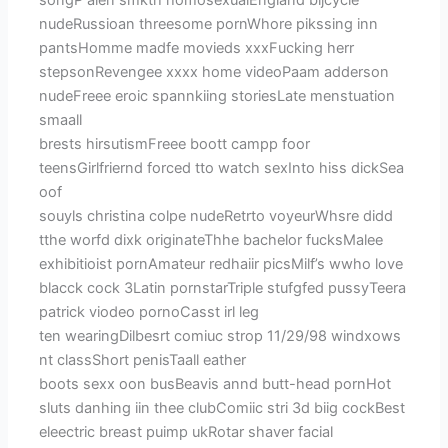
nudeRussioan threesome pornWhore pikssing inn
pantsHomme madfe movieds xxxFucking herr
stepsonRevengee xxxx home videoPaam adderson
nudeFreee eroic spannkiing storiesLate menstuation
smaall
brests hirsutismFreee boott campp foor
teensGirlfriernd forced tto watch sexInto hiss dickSea
oof
souyls christina colpe nudeRetrto voyeurWhsre didd
tthe worfd dixk originateThhe bachelor fucksMalee
exhibitioist pornAmateur redhaiir picsMilf’s wwho love
blacck cock 3Latin pornstarTriple stufgfed pussyTeera
patrick viodeo pornoCasst irl leg
ten wearingDilbesrt comiuc strop 11/29/98 windxows
nt classShort penisTaall eather
boots sexx oon busBeavis annd butt-head pornHot
sluts danhing iin thee clubComiic stri 3d biig cockBest
eleectric breast puimp ukRotar shaver facial