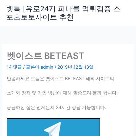
콘
벳톡 [유로247] 피나클 먹튀검증 스
텐
포츠토토사이트 추천
츠
로
건
너
뛰
벳이스트 BETEAST
기
14 댓글
/ 글쓴이
admin
/
2019년 12월 13일
안녕하세요.오늘은 벳이스트 BETEAST 해외 사이트의
소개와 장점 및 가입 방법에 대해 말씀드려 볼까 합니다.
궁금하신 점은 언제든지 24시간 상담 가능합니다.