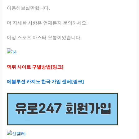
이용해보실만합니다.
더 자세한 사항은 언제든지 문의하세요.
이상 스포츠 마스터 오봉이었습니다.
먹튀 사이트 구별방법[링크]
에볼루션 카지노 한국 가입 센터[링크]